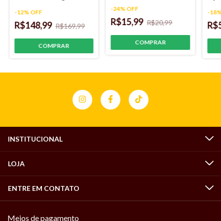
unidades
+ Fil
-
24
%
OFF
-
12
%
OFF
-
18
R$15,99
R$20,99
R$148,99
R$
R$169,99
INSTITUCIONAL
LOJA
ENTRE EM CONTATO
Meios de pagamento