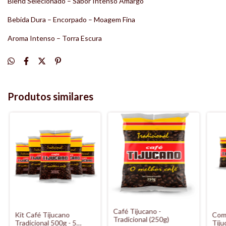
Blend Selecionado – Sabor Intenso Amargo
Bebida Dura – Encorpado – Moagem Fina
Aroma Intenso – Torra Escura
Produtos similares
Café Tijucano -
Kit Café Tijucano
Com
Tradicional (250g)
Tradicional 500g - 5
Tiju