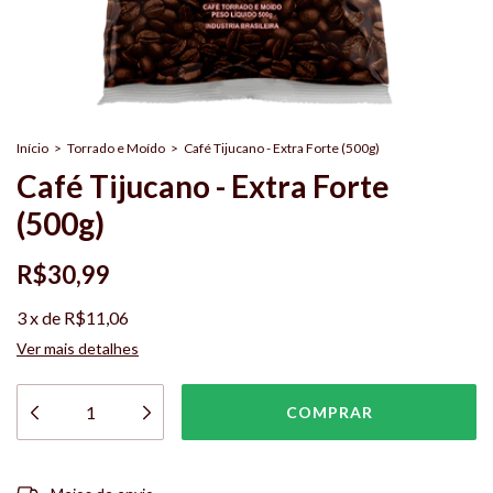
Início
>
Torrado e Moído
>
Café Tijucano - Extra Forte (500g)
Café Tijucano - Extra Forte
(500g)
R$30,99
3
x
de
R$11,06
Ver mais detalhes
Entregas para o CEP:
ALTERAR CEP