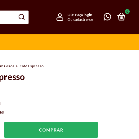
0
Olá!
Faça login
Ou cadastre-se
em Grãos
>
Café Espresso
presso
1
es