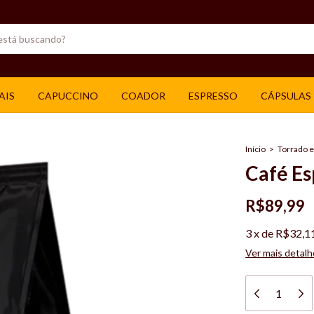
AIS
CAPUCCINO
COADOR
ESPRESSO
CÁPSULAS
Início
>
Torrado 
Café Es
R$89,99
3
x
de
R$32,1
Ver mais detalh