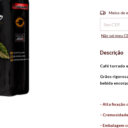
Entregas para 
Meios de 
Não sei meu C
Descrição
Café torrado e
Grãos rigoros
bebida encorp
- Alta fixação
- Cremosidade
- Embalagem c