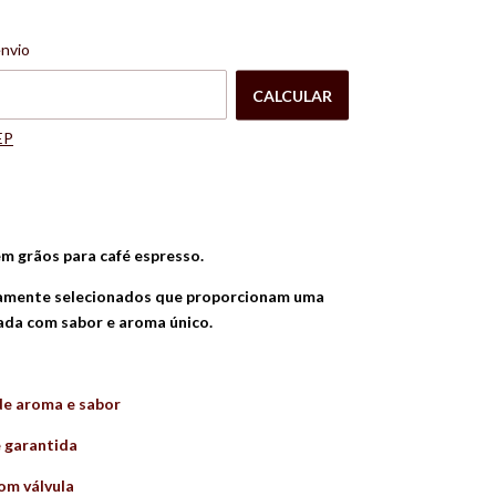
o CEP:
ALTERAR CEP
envio
CALCULAR
EP
m grãos para café espresso.
amente selecionados que proporcionam uma
ada com sabor e aroma único.
 de aroma e sabor
 garantida
om válvula