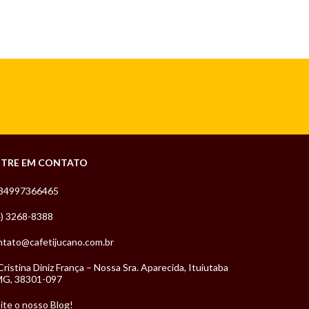
NTRE EM CONTATO
34997366465
4) 3268-8388
ntato@cafetijucano.com.br
Cristina Diniz França – Nossa Sra. Aparecida, Ituiutaba
MG, 38301-097
ite o nosso Blog!