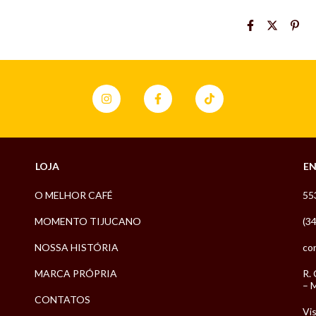
LOJA
E
O MELHOR CAFÉ
55
MOMENTO TIJUCANO
(3
NOSSA HISTÓRIA
co
MARCA PRÓPRIA
R. 
– 
CONTATOS
Vis